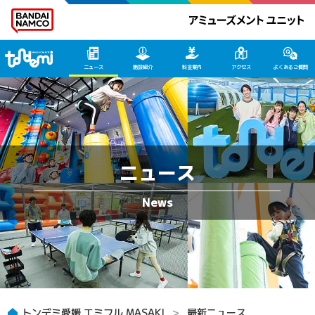
トンデミ愛媛 HOME
ニュース
施設紹介
料金案内
アクセス
よくあるご質問
ニュース
トンデミ愛媛 エミフル MASAKI
最新ニュース