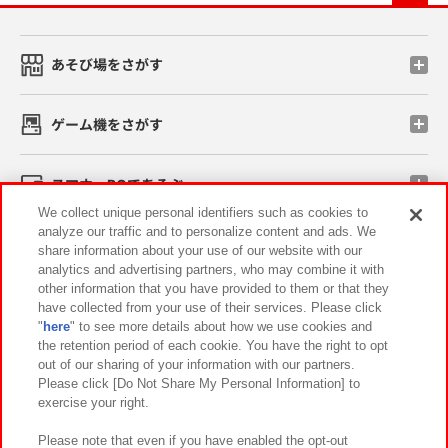
あそび場をさがす
ゲーム機をさがす
スマホ・PCであそぶ
We collect unique personal identifiers such as cookies to
analyze our traffic and to personalize content and ads. We
イベント・キャンペーン
share information about your use of our website with our
analytics and advertising partners, who may combine it with
other information that you have provided to them or that they
have collected from your use of their services. Please click
"
here
" to see more details about how we use cookies and
関連会社
サステナビリティ
サイトポリシー
the retention period of each cookie. You have the right to opt
out of our sharing of your information with our partners.
プライバシーポリシー
ウェブアクセシビリティ方針と検証結果
Please click [Do Not Share My Personal Information] to
exercise your right.
お取引先さまとともに
食品のご提供について
カスタマーハラスメント対応方針
よくあるご質問・お問い合わせ
Please note that even if you have enabled the opt-out