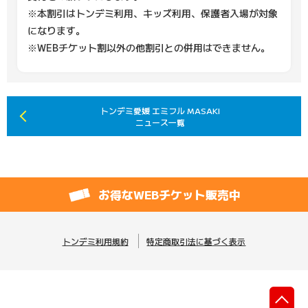
※本割引はトンデミ利用、キッズ利用、保護者入場が対象
になります。
※WEBチケット割以外の他割引との併用はできません。
トンデミ愛媛 エミフル MASAKI
ニュース一覧
お得なWEBチケット販売中
トンデミ利用規約
特定商取引法に基づく表示
先