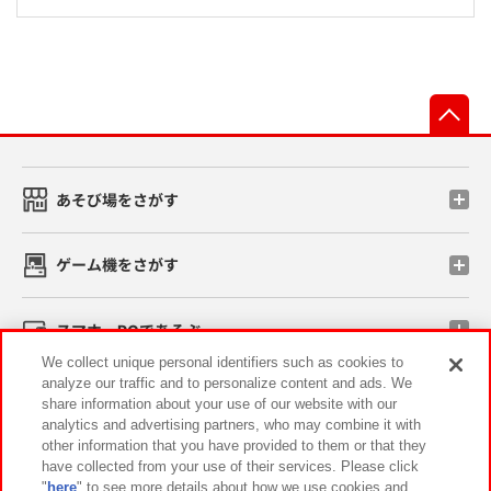
先
あそび場をさがす
ゲーム機をさがす
スマホ・PCであそぶ
We collect unique personal identifiers such as cookies to
analyze our traffic and to personalize content and ads. We
イベント・キャンペーン
share information about your use of our website with our
analytics and advertising partners, who may combine it with
other information that you have provided to them or that they
have collected from your use of their services. Please click
"
here
" to see more details about how we use cookies and