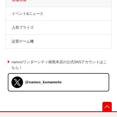
イベント&ニュース
入荷プライズ
設置ゲーム機
namcoワンダーシティ南熊本店の公式SNSアカウントはこ
ちら！
@namco_kumamoto
先