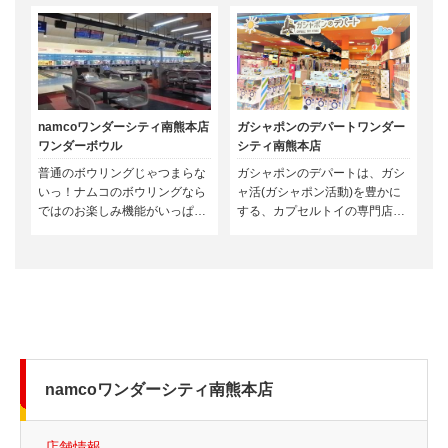
namcoワンダーシティ南熊本店
ガシャポンのデパートワンダー
ワンダーボウル
シティ南熊本店
普通のボウリングじゃつまらな
ガシャポンのデパートは、ガシ
いっ！ナムコのボウリングなら
ャ活(ガシャポン活動)を豊かに
ではのお楽しみ機能がいっぱ
する、カプセルトイの専門店で
い！ワンダーボウルでもりあが
す。話題のカプセルトイが集ま
ろう！
る圧倒的な品揃え、あなたのガ
シャ活がもっと楽しくなる、ア
プリポイントが貯まる、使え
る、最新情報が届く、今までに
ない新しい買い物体験ができる
お店です。
namcoワンダーシティ南熊本店
店舗情報