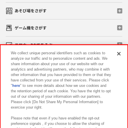
あそび場をさがす
ゲーム機をさがす
スマホ・PCであそぶ
We collect unique personal identifiers such as cookies to
analyze our traffic and to personalize content and ads. We
イベント・キャンペーン
share information about your use of our website with our
analytics and advertising partners, who may combine it with
other information that you have provided to them or that they
have collected from your use of their services. Please click
"
here
" to see more details about how we use cookies and
関連会社
サステナビリティ
サイトポリシー
the retention period of each cookie. You have the right to opt
out of our sharing of your information with our partners.
プライバシーポリシー
ウェブアクセシビリティ方針と検証結果
Please click [Do Not Share My Personal Information] to
exercise your right.
お取引先さまとともに
食品のご提供について
カスタマーハラスメント対応方針
よくあるご質問・お問い合わせ
Please note that even if you have enabled the opt-out
preference signals , if you choose to allow the sharing of