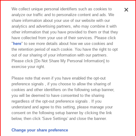
スマホ・PCであそぶ
We collect unique personal identifiers such as cookies to
analyze our traffic and to personalize content and ads. We
イベント・キャンペーン
share information about your use of our website with our
analytics and advertising partners, who may combine it with
other information that you have provided to them or that they
have collected from your use of their services. Please click
"
here
" to see more details about how we use cookies and
関連会社
サステナビリティ
サイトポリシー
the retention period of each cookie. You have the right to opt
out of our sharing of your information with our partners.
プライバシーポリシー
ウェブアクセシビリティ方針と検証結果
Please click [Do Not Share My Personal Information] to
exercise your right.
お取引先さまとともに
食品のご提供について
カスタマーハラスメント対応方針
よくあるご質問・お問い合わせ
Please note that even if you have enabled the opt-out
preference signals , if you choose to allow the sharing of
cookies and other identifiers on the following setup banner,
you will be deemed to have consented to the sharing
regardless of the opt-out preference signals . If you
understand and agree to this setting, please manage your
consent on the following setup banner by clicking the link
below, then click 'Save Settings' and close the banner.
©Bandai Namco Amusement Inc.
©Bandai Namco Amusement Lab Inc.
Change your share preference
©Bandai Namco Experience Inc.