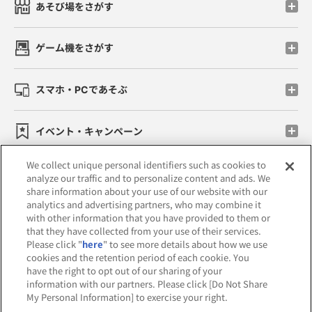
あそび場をさがす
ゲーム機をさがす
スマホ・PCであそぶ
イベント・キャンペーン
We collect unique personal identifiers such as cookies to
analyze our traffic and to personalize content and ads. We
share information about your use of our website with our
関連会社
サステナビリティ
サイトポリシー
analytics and advertising partners, who may combine it
with other information that you have provided to them or
プライバシーポリシー
that they have collected from your use of their services.
Please click "
here
" to see more details about how we use
ウェブアクセシビリティ方針と検証結果
cookies and the retention period of each cookie. You
have the right to opt out of our sharing of your
お取引先さまとともに
食品のご提供について
information with our partners. Please click [Do Not Share
My Personal Information] to exercise your right.
カスタマーハラスメント対応方針