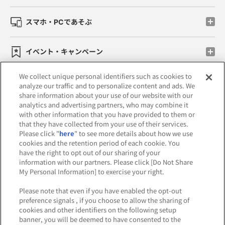
スマホ・PCであそぶ
イベント・キャンペーン
We collect unique personal identifiers such as cookies to
analyze our traffic and to personalize content and ads. We
share information about your use of our website with our
関連会社
サステナビリティ
サイトポリシー
analytics and advertising partners, who may combine it
with other information that you have provided to them or
プライバシーポリシー
that they have collected from your use of their services.
Please click "
here
" to see more details about how we use
ウェブアクセシビリティ方針と検証結果
cookies and the retention period of each cookie. You
have the right to opt out of our sharing of your
お取引先さまとともに
食品のご提供について
information with our partners. Please click [Do Not Share
My Personal Information] to exercise your right.
カスタマーハラスメント対応方針
Please note that even if you have enabled the opt-out
よくあるご質問・お問い合わせ
preference signals , if you choose to allow the sharing of
cookies and other identifiers on the following setup
banner, you will be deemed to have consented to the