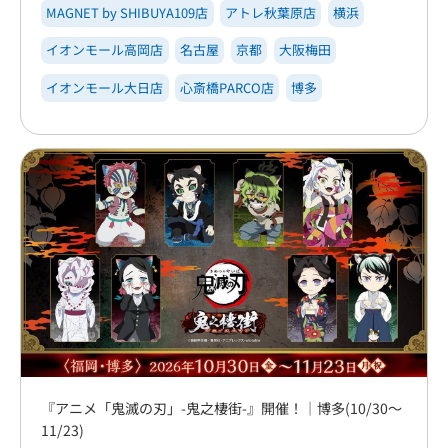
MAGNET by SHIBUYA109店
アトレ秋葉原店
横浜
イオンモール高岡店
名古屋
京都
大阪梅田
イオンモール大日店
心斎橋PARCO店
博多
『アニメ「鬼滅の刃」-鬼之棲街-』開催！｜博多(10/30～
11/23)