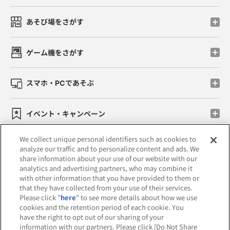
あそび場をさがす
ゲーム機をさがす
スマホ・PCであそぶ
イベント・キャンペーン
We collect unique personal identifiers such as cookies to
analyze our traffic and to personalize content and ads. We
share information about your use of our website with our
関連会社
サステナビリティ
サイトポリシー
analytics and advertising partners, who may combine it
with other information that you have provided to them or
プライバシーポリシー
that they have collected from your use of their services.
Please click "
here
" to see more details about how we use
ウェブアクセシビリティ方針と検証結果
cookies and the retention period of each cookie. You
have the right to opt out of our sharing of your
お取引先さまとともに
食品のご提供について
information with our partners. Please click [Do Not Share