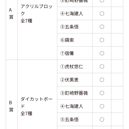
③釘崎野薔薇
○
アクリルブロッ
A
ク
④七海建人
○
賞
全7種
⑤五条悟
○
⑥羂索
○
⑦宿儺
○
①虎杖悠仁
○
②伏黒恵
○
③釘崎野薔薇
○
ダイカットボー
B
ド
④七海建人
○
賞
全7種
⑤五条悟
○