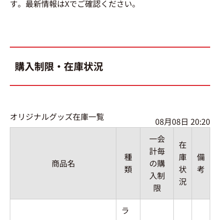
す。最新情報はXでご確認ください。
購入制限・在庫状況
オリジナルグッズ在庫一覧
08月08日 20:20
一会
在
計毎
種
庫
備
商品名
の購
類
状
考
入制
況
限
ラ