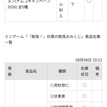
ョン(ナムコキャンペーン
○
ム
で
2026) 全5種
封
入
ミニゲーム「『脱兎！』伏黒の脱兎おみくじ」景品在庫
一覧
08月08日 20:21
等
在庫
備
景品名
種類
級
状況
考
①虎杖悠仁
○
②伏黒恵
○