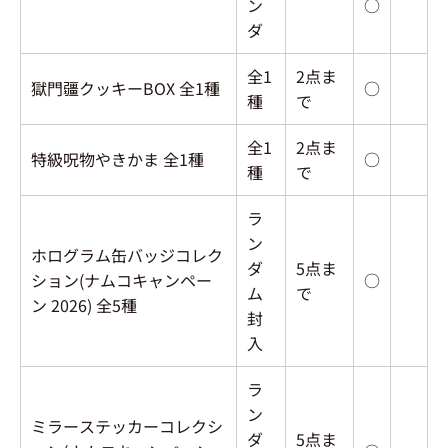
ン
○
ダ
全1
2点ま
獄門疆クッキーBOX 全1種
○
種
で
全1
2点ま
特級呪物やきかま 全1種
○
種
で
ラ
ン
ホログラム缶バッジコレク
ダ
5点ま
ション(ナムコキャンペー
○
ム
で
ン 2026) 全5種
封
入
ラ
ン
ミラーステッカーコレクシ
ダ
5点ま