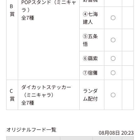
POPスタンド（ミニキャ
B
ラ ）
賞
④七海
全7種
○
建人
⑤五条
○
悟
⑥羂索
○
⑦宿儺
○
ダイカットステッカー
C
ランダ
（ミニキャラ）
○
賞
ム配付
全7種
オリジナルフード一覧
08月08日 20:23