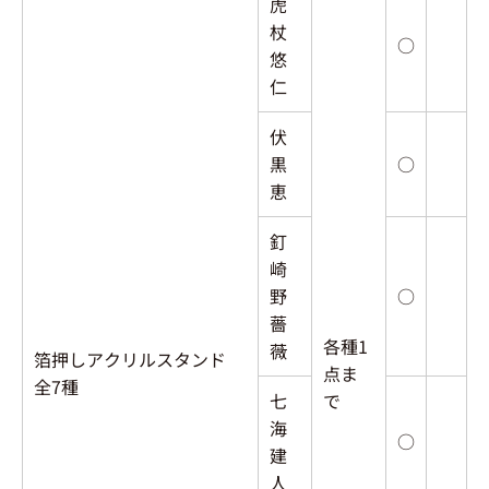
虎
杖
○
悠
仁
伏
黒
○
恵
釘
崎
野
○
薔
各種1
薇
箔押しアクリルスタンド
点ま
全7種
七
で
海
○
建
人