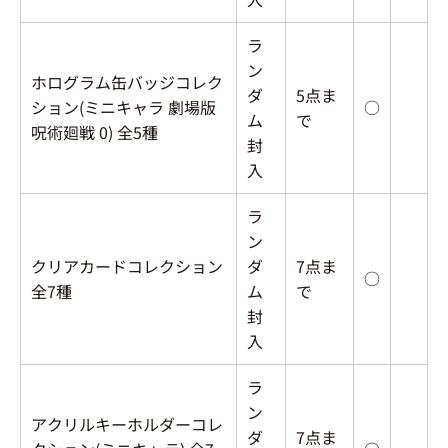
ラ
ン
ホログラム缶バッジコレク
ダ
5点ま
ション(ミニキャラ 劇場版
○
ム
で
呪術廻戦 0) 全5種
封
入
ラ
ン
クリアカードコレクション
ダ
7点ま
○
全7種
ム
で
封
入
ラ
ン
アクリルキーホルダーコレ
ダ
7点ま