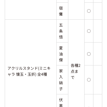
宿
○
儺
五
条
○
悟
夏
油
○
傑
各種2
アクリルスタンド(ミニキ
家
点ま
ャラ 懐玉・玉折) 全4種
入
で
○
硝
子
伏
黒