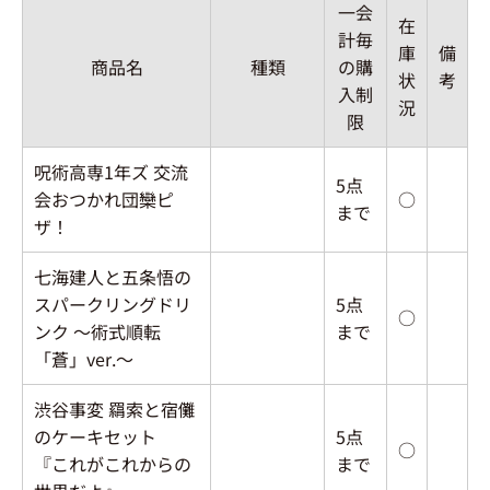
一会
在
計毎
庫
備
商品名
種類
の購
状
考
入制
況
限
呪術高専1年ズ 交流
5点
会おつかれ団欒ピ
○
まで
ザ！
七海建人と五条悟の
スパークリングドリ
5点
○
ンク ～術式順転
まで
「蒼」ver.～
渋谷事変 羂索と宿儺
のケーキセット
5点
○
『これがこれからの
まで