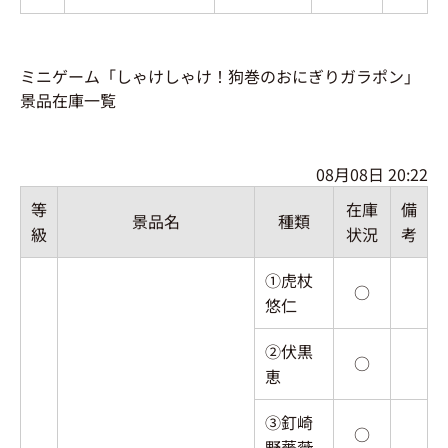
ミニゲーム「しゃけしゃけ！狗巻のおにぎりガラポン」
景品在庫一覧
08月08日 20:22
等
在庫
備
景品名
種類
級
状況
考
①虎杖
○
悠仁
②伏黒
○
恵
③釘崎
○
野薔薇