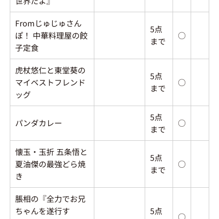
世界だよ』
Fromじゅじゅさん
5点
ぽ！ 中華料理屋の餃
○
まで
子定食
虎杖悠仁と東堂葵の
5点
マイベストフレンド
○
まで
ッグ
5点
パンダカレー
○
まで
懐玉・玉折 五条悟と
5点
夏油傑の最強どら焼
○
まで
き
脹相の『全力でお兄
ちゃんを遂行す
5点
○