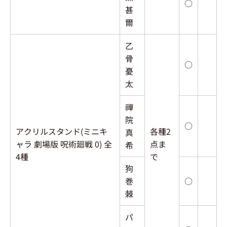
○
甚
爾
乙
骨
○
憂
太
禪
院
○
アクリルスタンド(ミニキ
各種2
真
ャラ 劇場版 呪術廻戦 0) 全
点ま
希
4種
で
狗
巻
○
棘
パ