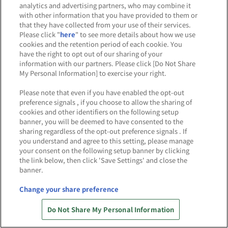
※商品・景品・特典は数量限定のため、品切れする場合
analytics and advertising partners, who may combine it
with other information that you have provided to them or
がございます。
that they have collected from your use of their services.
※再入荷につきましては決まり次第、当ページにてお知
Please click "
here
" to see more details about how we use
らせします。
cookies and the retention period of each cookie. You
※購入制限は期間途中で変更となる場合がございます。
have the right to opt out of our sharing of your
information with our partners. Please click [Do Not Share
※商品のご予約、お取り置きは行っておりません。
My Personal Information] to exercise your right.
※在庫状況により、お知らせしている営業時間内であっ
ても営業を終了させていただく場合がございます。
Please note that even if you have enabled the opt-out
preference signals , if you choose to allow the sharing of
※イベント期間終了後、一部在庫は別の催事でも展開す
cookies and other identifiers on the following setup
る可能性がございます。
banner, you will be deemed to have consented to the
sharing regardless of the opt-out preference signals . If
先
you understand and agree to this setting, please manage
your consent on the following setup banner by clicking
権利表記一覧を表示
the link below, then click 'Save Settings' and close the
banner.
Change your share preference
あそび場をさがす
Do Not Share My Personal Information
ゲーム機をさがす