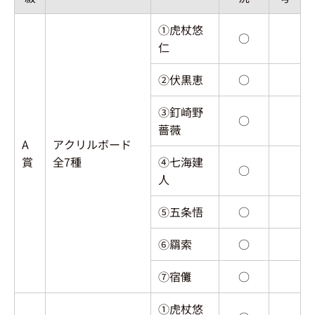
①虎杖悠
○
仁
②伏黒恵
○
③釘崎野
○
薔薇
A
アクリルボード
賞
全7種
④七海建
○
人
⑤五条悟
○
⑥羂索
○
⑦宿儺
○
①虎杖悠