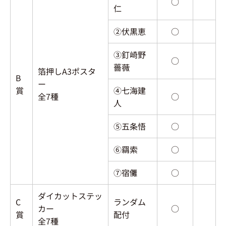
○
仁
②伏黒恵
○
③釘崎野
○
薔薇
箔押しA3ポスタ
B
ー
賞
④七海建
全7種
○
人
⑤五条悟
○
⑥羂索
○
⑦宿儺
○
ダイカットステッ
C
ランダム
カー
○
賞
配付
全7種