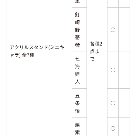
恵
釘
崎
野
○
薔
各種2
薇
アクリルスタンド(ミニキ
点ま
ャラ) 全7種
七
で
海
○
建
人
五
条
○
悟
羂
○
索