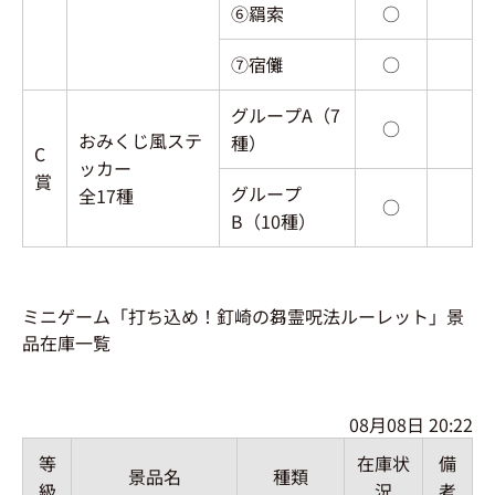
⑥羂索
○
⑦宿儺
○
グループA（7
○
おみくじ風ステ
種）
C
ッカー
賞
グループ
全17種
○
B（10種）
ミニゲーム「打ち込め！釘崎の芻霊呪法ルーレット」景
品在庫一覧
08月08日 20:22
等
在庫状
備
景品名
種類
級
況
考