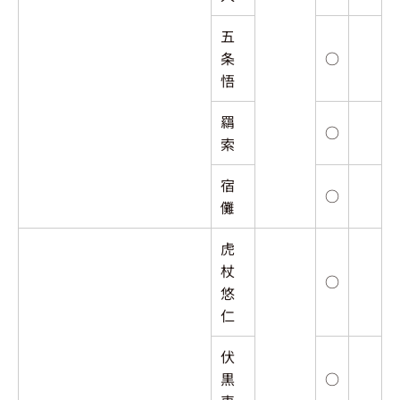
五
条
○
悟
羂
○
索
宿
○
儺
虎
杖
○
悠
仁
伏
黒
○