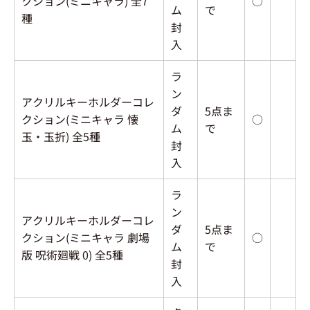
クション(ミニキャラ) 全7
○
ム
で
種
封
入
ラ
ン
アクリルキーホルダーコレ
ダ
5点ま
クション(ミニキャラ 懐
○
ム
で
玉・玉折) 全5種
封
入
ラ
ン
アクリルキーホルダーコレ
ダ
5点ま
クション(ミニキャラ 劇場
○
ム
で
版 呪術廻戦 0) 全5種
封
入