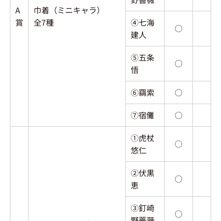
A
巾着（ミニキャラ）
賞
全7種
④七海
○
建人
⑤五条
○
悟
⑥羂索
○
⑦宿儺
○
①虎杖
○
悠仁
②伏黒
○
恵
③釘崎
○
野薔薇