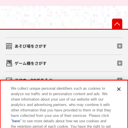
先
あそび場をさがす
ゲーム機をさがす
スマホ・PCであそぶ
We collect unique personal identifiers such as cookies to
analyze our traffic and to personalize content and ads. We
イベント・キャンペーン
share information about your use of our website with our
analytics and advertising partners, who may combine it with
other information that you have provided to them or that they
have collected from your use of their services. Please click
"
here
" to see more details about how we use cookies and
関連会社
サステナビリティ
サイトポリシー
the retention period of each cookie. You have the right to opt