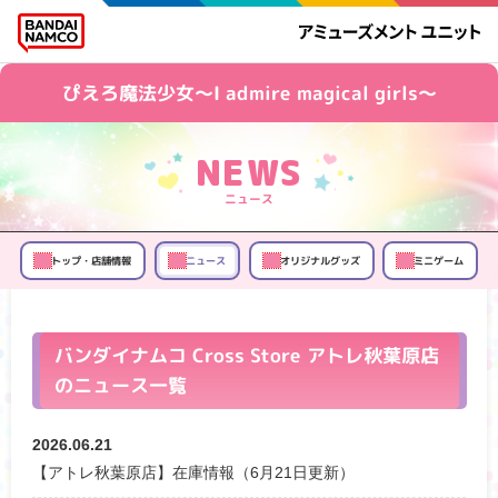
ぴえろ魔法少女～I admire magical girls～
ニュース
トップ・店舗情報
オリジナルグッズ
ミニゲーム
ニュース
バンダイナムコ Cross Store アトレ秋葉原店
のニュース一覧
2026.06.21
【アトレ秋葉原店】在庫情報（6月21日更新）