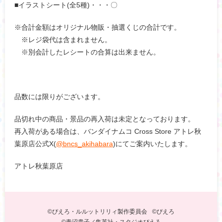
■イラストシート(全5種)・・・〇
※合計金額はオリジナル物販・抽選くじの合計です。
※レジ袋代は含まれません。
※別会計したレシートの合算は出来ません。
品数には限りがございます。
品切れ中の商品・景品の再入荷は未定となっております。
再入荷がある場合は、バンダイナムコ Cross Store アトレ秋
葉原店公式X(
@bncs_akihabara
)にてご案内いたします。
アトレ秋葉原店
©ぴえろ・ルルットリリィ製作委員会
©ぴえろ
©青沼貴子／集英社・スタジオぴえろ