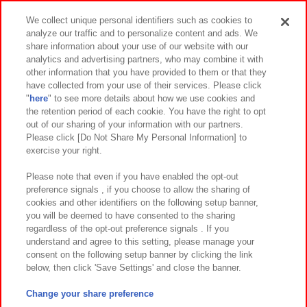
スマホ・PCであそぶ
We collect unique personal identifiers such as cookies to
analyze our traffic and to personalize content and ads. We
イベント・キャンペーン
share information about your use of our website with our
analytics and advertising partners, who may combine it with
other information that you have provided to them or that they
have collected from your use of their services. Please click
"
here
" to see more details about how we use cookies and
関連会社
サステナビリティ
サイトポリシー
the retention period of each cookie. You have the right to opt
out of our sharing of your information with our partners.
プライバシーポリシー
ウェブアクセシビリティ方針と検証結果
Please click [Do Not Share My Personal Information] to
exercise your right.
お取引先さまとともに
食品のご提供について
カスタマーハラスメント対応方針
よくあるご質問・お問い合わせ
Please note that even if you have enabled the opt-out
preference signals , if you choose to allow the sharing of
cookies and other identifiers on the following setup banner,
you will be deemed to have consented to the sharing
regardless of the opt-out preference signals . If you
understand and agree to this setting, please manage your
consent on the following setup banner by clicking the link
below, then click 'Save Settings' and close the banner.
©Bandai Namco Amusement Inc.
©Bandai Namco Amusement Lab Inc.
Change your share preference
©Bandai Namco Experience Inc.