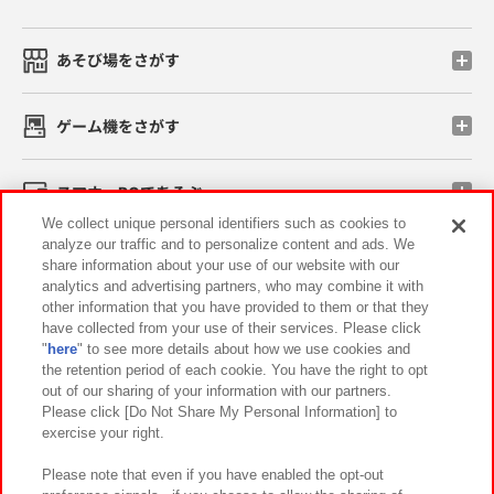
あそび場をさがす
ゲーム機をさがす
スマホ・PCであそぶ
We collect unique personal identifiers such as cookies to
analyze our traffic and to personalize content and ads. We
イベント・キャンペーン
share information about your use of our website with our
analytics and advertising partners, who may combine it with
other information that you have provided to them or that they
have collected from your use of their services. Please click
"
here
" to see more details about how we use cookies and
関連会社
サステナビリティ
サイトポリシー
the retention period of each cookie. You have the right to opt
out of our sharing of your information with our partners.
プライバシーポリシー
ウェブアクセシビリティ方針と検証結果
Please click [Do Not Share My Personal Information] to
exercise your right.
お取引先さまとともに
食品のご提供について
カスタマーハラスメント対応方針
よくあるご質問・お問い合わせ
Please note that even if you have enabled the opt-out