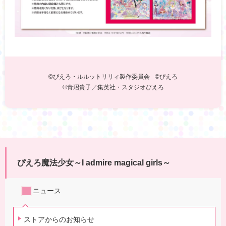
©ぴえろ・ルルットリリィ製作委員会
©ぴえろ
©青沼貴子／集英社・スタジオぴえろ
ぴえろ魔法少女～I admire magical girls～
ニュース
ストアからのお知らせ