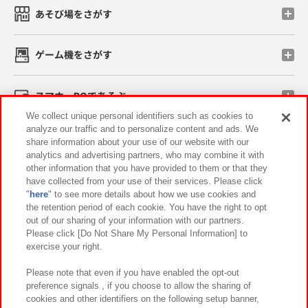
あそび場をさがす
ゲーム機をさがす
スマホ・PCであそぶ
We collect unique personal identifiers such as cookies to
analyze our traffic and to personalize content and ads. We
イベント・キャンペーン
share information about your use of our website with our
analytics and advertising partners, who may combine it with
other information that you have provided to them or that they
have collected from your use of their services. Please click
"
here
" to see more details about how we use cookies and
関連会社
サステナビリティ
サイトポリシー
the retention period of each cookie. You have the right to opt
out of our sharing of your information with our partners.
プライバシーポリシー
ウェブアクセシビリティ方針と検証結果
Please click [Do Not Share My Personal Information] to
exercise your right.
お取引先さまとともに
食品のご提供について
カスタマーハラスメント対応方針
よくあるご質問・お問い合わせ
Please note that even if you have enabled the opt-out
preference signals , if you choose to allow the sharing of
cookies and other identifiers on the following setup banner,