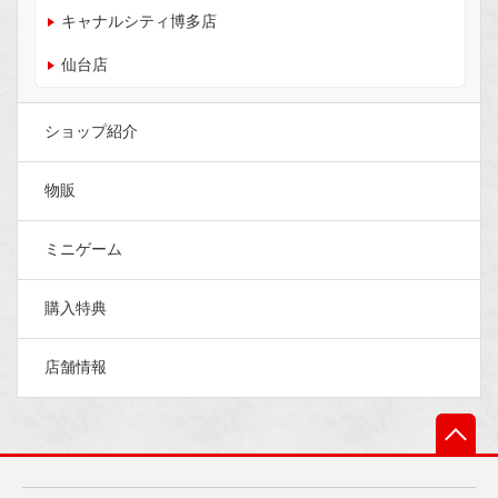
キャナルシティ博多店
仙台店
ショップ紹介
物販
ミニゲーム
購入特典
店舗情報
先