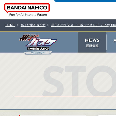
HOME
あそび場をさがす
黒子のバスケ キャラポップストア ～Cozy Tim
NEWS
最新情報
ST