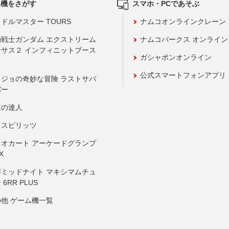
ム機をさがす
スマホ・PCであそぶ
ドルマスター TOURS
ナムコオンラインクレーン
動戦士ガンダム エクストリーム
ナムコパークス オンライ
ーサス２ インフィニットブース
ガシャポンオンライン
公式スマートフォンアプリ
ョジョの奇妙な冒険 ラストサバ
バー
鼓の達人
りスピリッツ
リオカート アーケードグランプ
X
岸ミッドナイト マキシマムチュ
 6RR PLUS
の他 ゲーム機一覧