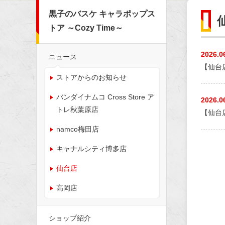
黒子のバスケ キャラポップス
トア ～Cozy Time～
2026.0
ニュース
【仙台店
ストアからのお知らせ
バンダイナムコ Cross Store ア
2026.0
トレ秋葉原店
【仙台
namco梅田店
キャナルシティ博多店
仙台店
高岡店
ショップ紹介