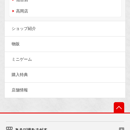
高岡店
ショップ紹介
物販
ミニゲーム
購入特典
店舗情報
先
あそび場をさがす