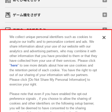
ゲーム機をさがす
スマホ・PCであそぶ
We collect unique personal identifiers such as cookies to
analyze our traffic and to personalize content and ads. We
イベント・キャンペーン
share information about your use of our website with our
analytics and advertising partners, who may combine it with
other information that you have provided to them or that they
have collected from your use of their services. Please click
"
here
" to see more details about how we use cookies and
関連会社
サステナビリティ
サイトポリシー
the retention period of each cookie. You have the right to opt
out of our sharing of your information with our partners.
プライバシーポリシー
ウェブアクセシビリティ方針と検証結果
Please click [Do Not Share My Personal Information] to
exercise your right.
お取引先さまとともに
食品のご提供について
カスタマーハラスメント対応方針
よくあるご質問・お問い合わせ
Please note that even if you have enabled the opt-out
preference signals , if you choose to allow the sharing of
cookies and other identifiers on the following setup banner,
you will be deemed to have consented to the sharing