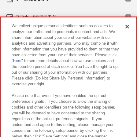
スマホ・PCであそぶ
We collect unique personal identifiers such as cookies to
analyze our traffic and to personalize content and ads. We
イベント・キャンペーン
share information about your use of our website with our
analytics and advertising partners, who may combine it with
other information that you have provided to them or that they
have collected from your use of their services. Please click
"
here
" to see more details about how we use cookies and
関連会社
サステナビリティ
サイトポリシー
the retention period of each cookie. You have the right to opt
out of our sharing of your information with our partners.
プライバシーポリシー
ウェブアクセシビリティ方針と検証結果
Please click [Do Not Share My Personal Information] to
exercise your right.
お取引先さまとともに
食品のご提供について
カスタマーハラスメント対応方針
よくあるご質問・お問い合わせ
Please note that even if you have enabled the opt-out
preference signals , if you choose to allow the sharing of
cookies and other identifiers on the following setup banner,
you will be deemed to have consented to the sharing
regardless of the opt-out preference signals . If you
understand and agree to this setting, please manage your
consent on the following setup banner by clicking the link
below, then click 'Save Settings' and close the banner.