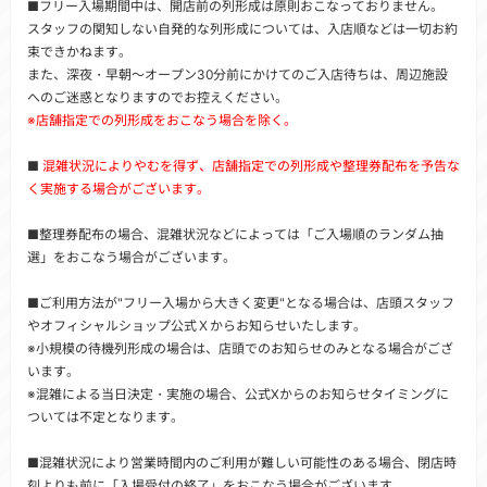
■フリー入場期間中は、開店前の列形成は原則おこなっておりません。
スタッフの関知しない自発的な列形成については、入店順などは一切お約
束できかねます。
また、深夜・早朝～オープン30分前にかけてのご入店待ちは、周辺施設
へのご迷惑となりますのでお控えください。
※店舗指定での列形成をおこなう場合を除く。
■
混雑状況によりやむを得ず、店舗指定での列形成や整理券配布を予告な
く実施する場合がございます。
■整理券配布の場合、混雑状況などによっては「ご入場順のランダム抽
選」をおこなう場合がございます。
■ご利用方法が"フリー入場から大きく変更"となる場合は、店頭スタッフ
やオフィシャルショップ公式Ｘからお知らせいたします。
※小規模の待機列形成の場合は、店頭でのお知らせのみとなる場合がござ
います。
※混雑による当日決定・実施の場合、公式Xからのお知らせタイミングに
ついては不定となります。
■混雑状況により営業時間内のご利用が難しい可能性のある場合、閉店時
刻よりも前に「入場受付の終了」をおこなう場合がございます。