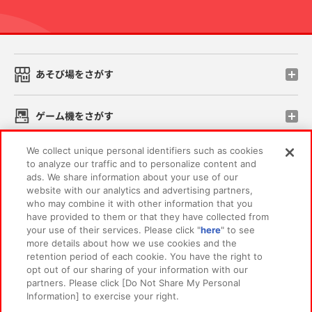
先
あそび場をさがす
ゲーム機をさがす
We collect unique personal identifiers such as cookies
スマホ・PCであそぶ
to analyze our traffic and to personalize content and
ads. We share information about your use of our
website with our analytics and advertising partners,
イベント・キャンペーン
who may combine it with other information that you
have provided to them or that they have collected from
your use of their services. Please click "
here
" to see
more details about how we use cookies and the
retention period of each cookie. You have the right to
関連会社
サステナビリティ
サイトポリシー
opt out of our sharing of your information with our
partners. Please click [Do Not Share My Personal
プライバシーポリシー
ウェブアクセシビリティ方針と検証結果
Information] to exercise your right.
お取引先さまとともに
食品のご提供について