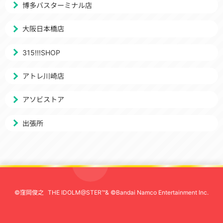
博多バスターミナル店
大阪日本橋店
315!!!SHOP
アトレ川崎店
アソビストア
出張所
©窪岡俊之
THE IDOLM@STER™& ©Bandai Namco Entertainment Inc.
先