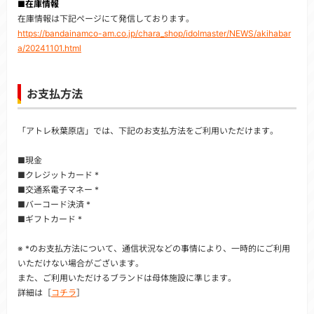
■在庫情報
在庫情報は下記ページにて発信しております。
https://bandainamco-am.co.jp/chara_shop/idolmaster/NEWS/akihabar
a/20241101.html
お支払方法
「アトレ秋葉原店」では、下記のお支払方法をご利用いただけます。
■現金
■クレジットカード *
■交通系電子マネー *
■バーコード決済 *
■ギフトカード *
※ *のお支払方法について、通信状況などの事情により、一時的にご利用
いただけない場合がございます。
また、ご利用いただけるブランドは母体施設に準じます。
詳細は［
コチラ
］