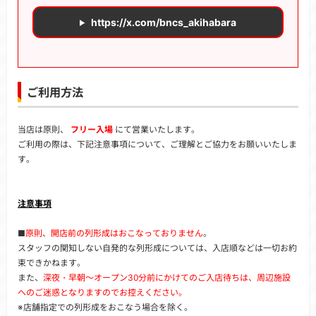
https://x.com/bncs_akihabara
ご利用方法
当店は原則、
フリー入場
にて営業いたします。
ご利用の際は、下記注意事項について、ご理解とご協力をお願いいたしま
す。
注意事項
■
原則、開店前の列形成はおこなっておりません
。
スタッフの関知しない自発的な列形成については、入店順などは一切お約
束できかねます。
また、
深夜・早朝～オープン30分前にかけてのご入店待ちは、周辺施設
へのご迷惑となりますのでお控えください。
※店舗指定での列形成をおこなう場合を除く。