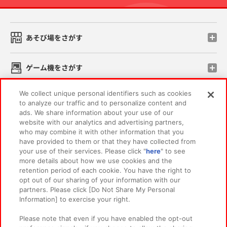
あそび場をさがす
ゲーム機をさがす
We collect unique personal identifiers such as cookies
スマホ・PCであそぶ
to analyze our traffic and to personalize content and
ads. We share information about your use of our
website with our analytics and advertising partners,
イベント・キャンペーン
who may combine it with other information that you
have provided to them or that they have collected from
your use of their services. Please click "
here
" to see
more details about how we use cookies and the
retention period of each cookie. You have the right to
関連会社
サステナビリティ
サイトポリシー
opt out of our sharing of your information with our
partners. Please click [Do Not Share My Personal
プライバシーポリシー
ウェブアクセシビリティ方針と検証結果
Information] to exercise your right.
お取引先さまとともに
食品のご提供について
Please note that even if you have enabled the opt-out
カスタマーハラスメント対応方針
よくあるご質問・お問い合わせ