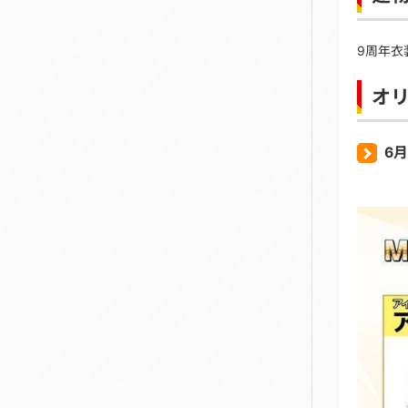
9周年衣
オ
6