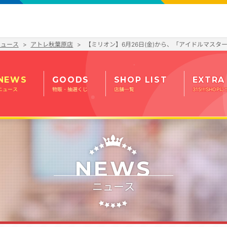
ニュース
アトレ秋葉原店
【ミリオン】6月26日(金)から、「アイドルマスター 
NEWS
GOODS
SHOP LIST
EXTRA
ニュース
物販・抽選くじ
店舗一覧
315!!!SHOP
NEWS
ニュース