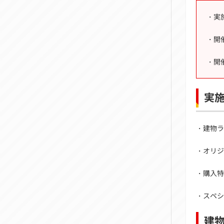
・実
・開
・開催
実
・建物ラ
・オリジ
・購入特
・スペシ
建