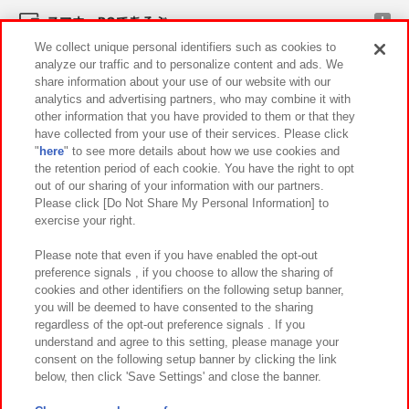
スマホ・PCであそぶ
We collect unique personal identifiers such as cookies to
analyze our traffic and to personalize content and ads. We
イベント・キャンペーン
share information about your use of our website with our
analytics and advertising partners, who may combine it with
other information that you have provided to them or that they
have collected from your use of their services. Please click
"
here
" to see more details about how we use cookies and
関連会社
サステナビリティ
サイトポリシー
the retention period of each cookie. You have the right to opt
out of our sharing of your information with our partners.
プライバシーポリシー
ウェブアクセシビリティ方針と検証結果
Please click [Do Not Share My Personal Information] to
exercise your right.
お取引先さまとともに
食品のご提供について
カスタマーハラスメント対応方針
よくあるご質問・お問い合わせ
Please note that even if you have enabled the opt-out
preference signals , if you choose to allow the sharing of
cookies and other identifiers on the following setup banner,
you will be deemed to have consented to the sharing
regardless of the opt-out preference signals . If you
understand and agree to this setting, please manage your
consent on the following setup banner by clicking the link
below, then click 'Save Settings' and close the banner.
©Bandai Namco Amusement Inc.
©Bandai Namco Amusement Lab Inc.