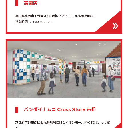
高岡店
富山県高岡市下伏間江383番地 イオンモール高岡 西館2F
営業時間 ： 10:00～21:00
バンダイナムコ
京都
Cross Store
京都府京都市南区西九条鳥居口町１イオンモールKYOTO Sakura館
4F