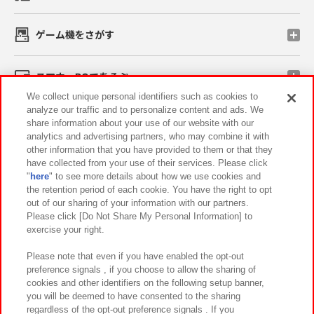
ゲーム機をさがす
スマホ・PCであそぶ
We collect unique personal identifiers such as cookies to
analyze our traffic and to personalize content and ads. We
イベント・キャンペーン
share information about your use of our website with our
analytics and advertising partners, who may combine it with
other information that you have provided to them or that they
have collected from your use of their services. Please click
"
here
" to see more details about how we use cookies and
関連会社
サステナビリティ
サイトポリシー
the retention period of each cookie. You have the right to opt
out of our sharing of your information with our partners.
プライバシーポリシー
ウェブアクセシビリティ方針と検証結果
Please click [Do Not Share My Personal Information] to
exercise your right.
お取引先さまとともに
食品のご提供について
カスタマーハラスメント対応方針
よくあるご質問・お問い合わせ
Please note that even if you have enabled the opt-out
preference signals , if you choose to allow the sharing of
cookies and other identifiers on the following setup banner,
you will be deemed to have consented to the sharing
regardless of the opt-out preference signals . If you