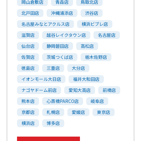
岡山倉敷店
青森店
鳥取北店
北戸田店
沖縄浦添店
渋谷店
名古屋みなとアクルス店
横浜ビブレ店
滋賀店
越谷レイクタウン店
名古屋店
仙台店
静岡磐田店
高松店
佐賀店
茨城つくば店
栃木佐野店
徳島店
三重店
大分店
イオンモール大日店
福井大和田店
ナゴヤドーム前店
愛知大高店
前橋店
熊本店
心斎橋PARCO店
岐阜店
京都店
札幌店
愛媛店
東京店
横浜店
博多店