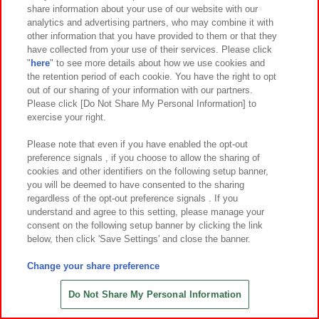
share information about your use of our website with our
analytics and advertising partners, who may combine it with
other information that you have provided to them or that they
have collected from your use of their services. Please click
"
here
" to see more details about how we use cookies and
the retention period of each cookie. You have the right to opt
out of our sharing of your information with our partners.
Please click [Do Not Share My Personal Information] to
exercise your right.
Please note that even if you have enabled the opt-out
preference signals , if you choose to allow the sharing of
cookies and other identifiers on the following setup banner,
前橋店
you will be deemed to have consented to the sharing
regardless of the opt-out preference signals . If you
understand and agree to this setting, please manage your
群馬県前橋市文京町2-1-1 けやきウォーク 2F
consent on the following setup banner by clicking the link
営業時間 ： 10:00〜21:00
below, then click 'Save Settings' and close the banner.
Change your share preference
Do Not Share My Personal Information