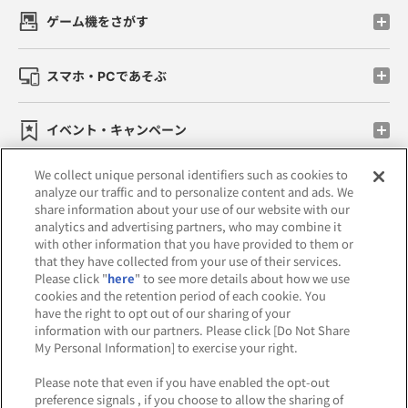
ゲーム機をさがす
スマホ・PCであそぶ
イベント・キャンペーン
We collect unique personal identifiers such as cookies to
analyze our traffic and to personalize content and ads. We
share information about your use of our website with our
関連会社
サステナビリティ
サイトポリシー
analytics and advertising partners, who may combine it
with other information that you have provided to them or
プライバシーポリシー
that they have collected from your use of their services.
Please click "
here
" to see more details about how we use
ウェブアクセシビリティ方針と検証結果
cookies and the retention period of each cookie. You
have the right to opt out of our sharing of your
お取引先さまとともに
食品のご提供について
information with our partners. Please click [Do Not Share
My Personal Information] to exercise your right.
カスタマーハラスメント対応方針
Please note that even if you have enabled the opt-out
よくあるご質問・お問い合わせ
preference signals , if you choose to allow the sharing of