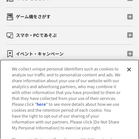
ゲーム機をさがす
スマホ・PCであそぶ
イベント・キャンペーン
We collect unique personal identifiers such as cookies to
analyze our traffic and to personalize content and ads. We
share information about your use of our website with our
関連会社
サステナビリティ
サイトポリシー
analytics and advertising partners, who may combine it
with other information that you have provided to them or
プライバシーポリシー
that they have collected from your use of their services.
Please click "
here
" to see more details about how we use
ウェブアクセシビリティ方針と検証結果
cookies and the retention period of each cookie. You
have the right to opt out of our sharing of your
お取引先さまとともに
食品のご提供について
information with our partners. Please click [Do Not Share
My Personal Information] to exercise your right.
カスタマーハラスメント対応方針