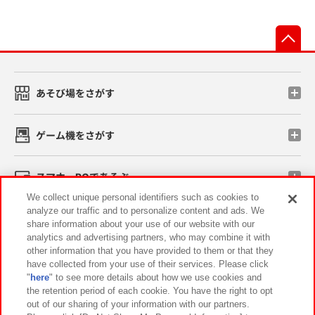
先
あそび場をさがす
ゲーム機をさがす
スマホ・PCであそぶ
We collect unique personal identifiers such as cookies to
analyze our traffic and to personalize content and ads. We
イベント・キャンペーン
share information about your use of our website with our
analytics and advertising partners, who may combine it with
other information that you have provided to them or that they
have collected from your use of their services. Please click
"
here
" to see more details about how we use cookies and
関連会社
サステナビリティ
サイトポリシー
the retention period of each cookie. You have the right to opt
out of our sharing of your information with our partners.
プライバシーポリシー
ウェブアクセシビリティ方針と検証結果