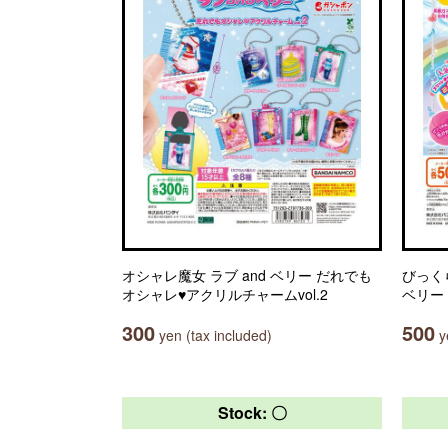
オシャレ魔女 ラブ and ベリー だれでも
びっく
オシャレ♥アクリルチャームvol.2
ベリー V
300
500
yen (tax included)
ye
Stock: 〇