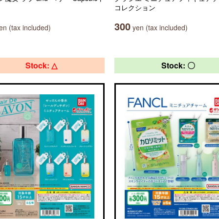
コレクション
300
n (tax included)
yen (tax included)
Stock: △
Stock: 〇