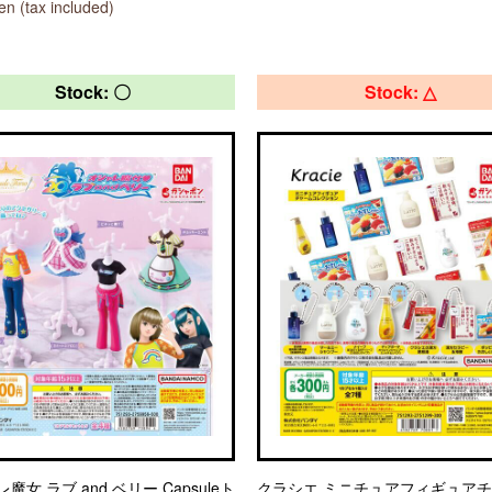
n (tax included)
Stock: 〇
Stock: △
魔女 ラブ and ベリー Capsuleト
クラシエ ミニチュアフィギュア