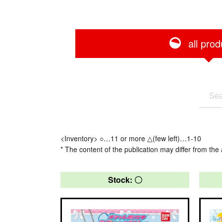
all prod
<Inventory> ○…11 or more △(few left)…1-10
* The content of the publication may differ from the 
Stock: 〇