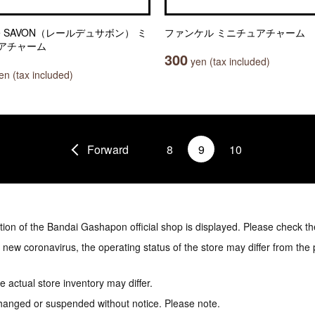
r De SAVON（レールデュサボン） ミ
ファンケル ミニチュアチャーム
アチャーム
300
yen (tax included)
n (tax included)
Forward
8
9
10
tion of the Bandai Gashapon official shop is displayed. Please check th
e new coronavirus, the operating status of the store may differ from the
 actual store inventory may differ.
hanged or suspended without notice. Please note.