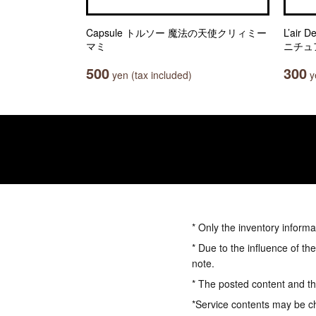
Capsule トルソー 魔法の天使クリィミー
L’ai
マミ
ニチュ
500
300
yen (tax included)
ye
* Only the inventory informa
* Due to the influence of th
note.
* The posted content and the
*Service contents may be c