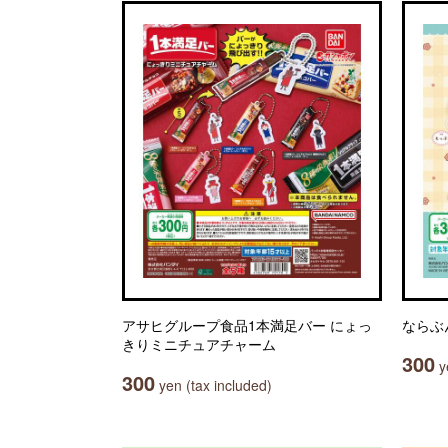
アサヒグループ食品1本満足バー にょっ
ならぶ
きりミニチュアチャーム
300
ye
300
yen (tax included)