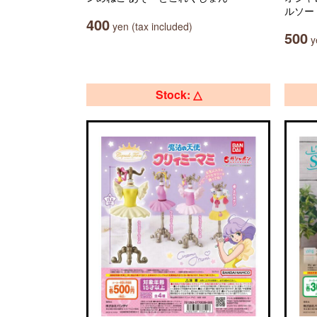
ルソー
400
yen (tax included)
500
ye
Stock: △