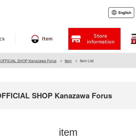
English
Store
cs
Item
information
FFICIAL SHOP Kanazawa Forus
Item
Item List
FICIAL SHOP Kanazawa Forus
item