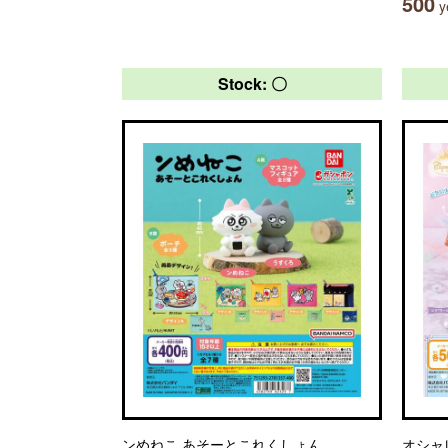
500
ye
Stock: 〇
ンめねこ あそーとこれくしょん
オシャレ