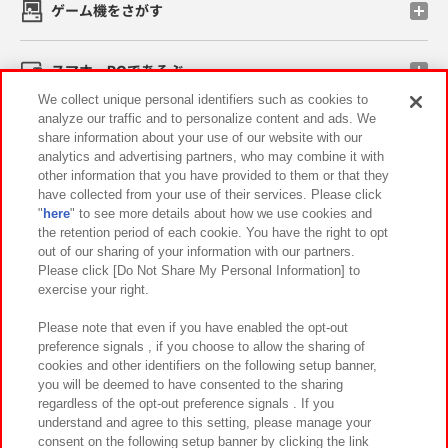
ゲーム機をさがす
スマホ・PCであそぶ
We collect unique personal identifiers such as cookies to
analyze our traffic and to personalize content and ads. We
イベント・キャンペーン
share information about your use of our website with our
analytics and advertising partners, who may combine it with
other information that you have provided to them or that they
have collected from your use of their services. Please click
"
here
" to see more details about how we use cookies and
関連会社
サステナビリティ
サイトポリシー
the retention period of each cookie. You have the right to opt
out of our sharing of your information with our partners.
プライバシーポリシー
ウェブアクセシビリティ方針と検証結果
Please click [Do Not Share My Personal Information] to
exercise your right.
お取引先さまとともに
食品のご提供について
カスタマーハラスメント対応方針
よくあるご質問・お問い合わせ
Please note that even if you have enabled the opt-out
preference signals , if you choose to allow the sharing of
cookies and other identifiers on the following setup banner,
you will be deemed to have consented to the sharing
regardless of the opt-out preference signals . If you
understand and agree to this setting, please manage your
consent on the following setup banner by clicking the link