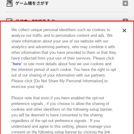
ゲーム機をさがす
スマホ・PCであそぶ
We collect unique personal identifiers such as cookies to
analyze our traffic and to personalize content and ads. We
イベント・キャンペーン
share information about your use of our website with our
analytics and advertising partners, who may combine it with
other information that you have provided to them or that they
have collected from your use of their services. Please click
"
here
" to see more details about how we use cookies and
関連会社
サステナビリティ
サイトポリシー
the retention period of each cookie. You have the right to opt
out of our sharing of your information with our partners.
プライバシーポリシー
ウェブアクセシビリティ方針と検証結果
Please click [Do Not Share My Personal Information] to
exercise your right.
お取引先さまとともに
食品のご提供について
カスタマーハラスメント対応方針
よくあるご質問・お問い合わせ
Please note that even if you have enabled the opt-out
preference signals , if you choose to allow the sharing of
cookies and other identifiers on the following setup banner,
you will be deemed to have consented to the sharing
regardless of the opt-out preference signals . If you
understand and agree to this setting, please manage your
consent on the following setup banner by clicking the link