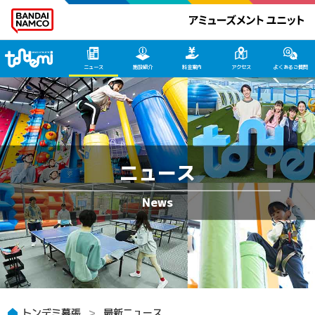
トンデミ幕張 HOME
ニュース
施設紹介
料金案内
アクセス
よくあるご質問
ニュース
トンデミ幕張
最新ニュース