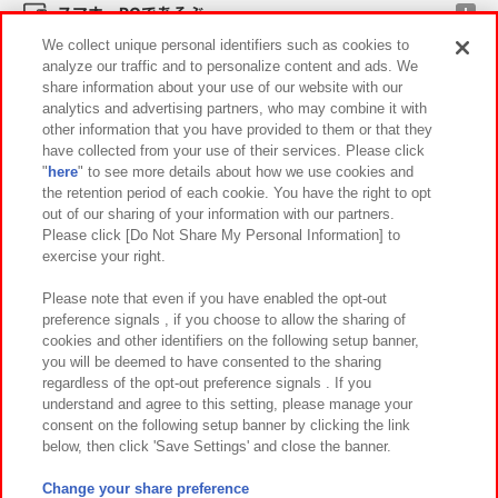
スマホ・PCであそぶ
We collect unique personal identifiers such as cookies to
analyze our traffic and to personalize content and ads. We
イベント・キャンペーン
share information about your use of our website with our
analytics and advertising partners, who may combine it with
other information that you have provided to them or that they
have collected from your use of their services. Please click
"
here
" to see more details about how we use cookies and
関連会社
サステナビリティ
サイトポリシー
the retention period of each cookie. You have the right to opt
out of our sharing of your information with our partners.
プライバシーポリシー
ウェブアクセシビリティ方針と検証結果
Please click [Do Not Share My Personal Information] to
exercise your right.
お取引先さまとともに
食品のご提供について
カスタマーハラスメント対応方針
よくあるご質問・お問い合わせ
Please note that even if you have enabled the opt-out
preference signals , if you choose to allow the sharing of
cookies and other identifiers on the following setup banner,
you will be deemed to have consented to the sharing
regardless of the opt-out preference signals . If you
understand and agree to this setting, please manage your
consent on the following setup banner by clicking the link
below, then click 'Save Settings' and close the banner.
©Bandai Namco Amusement Inc.
©Bandai Namco Amusement Lab Inc.
Change your share preference