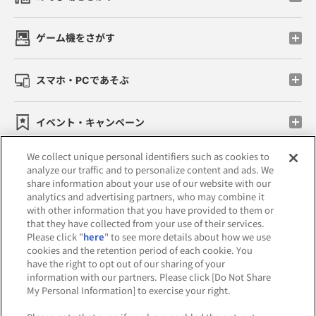
ゲーム機をさがす
スマホ・PCであそぶ
イベント・キャンペーン
We collect unique personal identifiers such as cookies to
analyze our traffic and to personalize content and ads. We
share information about your use of our website with our
関連会社
サステナビリティ
サイトポリシー
analytics and advertising partners, who may combine it
with other information that you have provided to them or
プライバシーポリシー
that they have collected from your use of their services.
Please click "
here
" to see more details about how we use
ウェブアクセシビリティ方針と検証結果
cookies and the retention period of each cookie. You
have the right to opt out of our sharing of your
お取引先さまとともに
食品のご提供について
information with our partners. Please click [Do Not Share
My Personal Information] to exercise your right.
カスタマーハラスメント対応方針