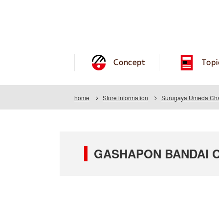
Concept
Topi
home
Store information
Surugaya Umeda Cha
GASHAPON BANDAI OF