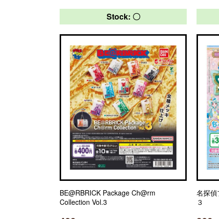
Stock: 〇
BE@RBRICK Package Ch@rm
名探偵
Collection Vol.3
３