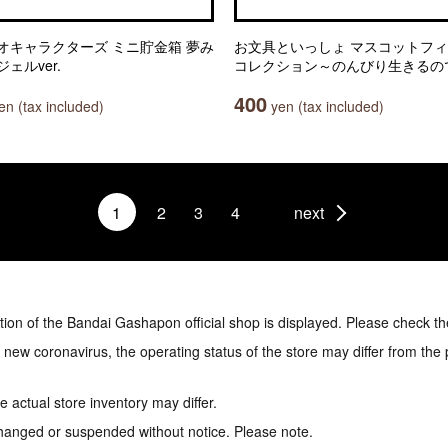
オキャラクターズ ミニ貯金箱 夢み
お文具といっしょ マスコットフ
ェルver.
コレクション～のんびり生きるの
400
n (tax included)
yen (tax included)
1
2
3
4
next
tion of the Bandai Gashapon official shop is displayed. Please check th
e new coronavirus, the operating status of the store may differ from the
 actual store inventory may differ.
hanged or suspended without notice. Please note.