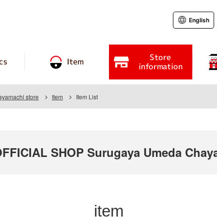
English
Store
cs
Item
information
yamachi store
Item
Item List
FICIAL SHOP Surugaya Umeda Chaya
item