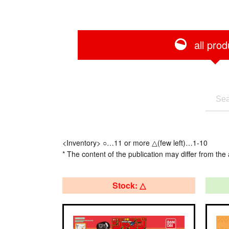
all prod
<Inventory> ○…11 or more △(few left)…1-10
* The content of the publication may differ from the 
Stock: △