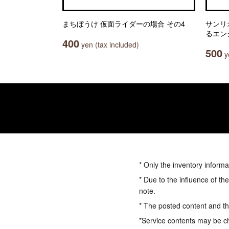
まちぼうけ 仮面ライダーの場合 その4
サンリ
るエンジ
400
yen (tax included)
500
ye
* Only the inventory informa
* Due to the influence of th
note.
* The posted content and the
*Service contents may be c