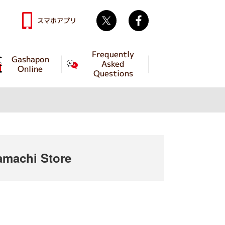
Twitter
facebook
スマホアプリ
Frequently
Gashapon
Asked
Online
Questions
machi Store