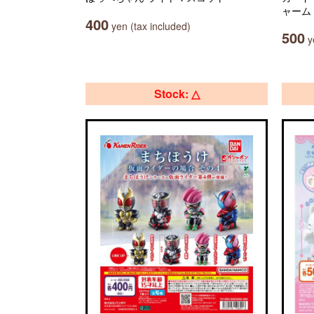
ャーム
400
yen (tax included)
500
ye
Stock: △