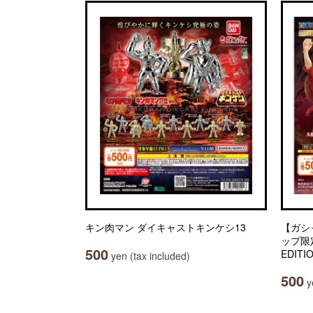
キン肉マン ダイキャストキンケシ13
【ガシ
ップ限定】
500
EDITI
yen (tax included)
500
ye