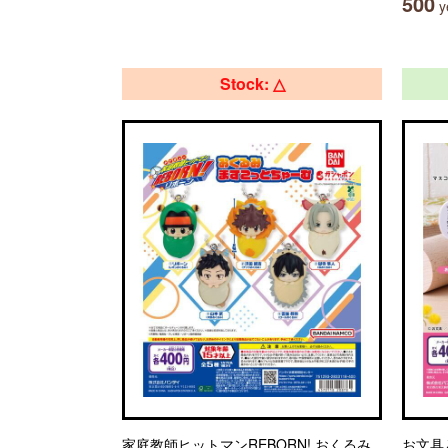
500
ye
Stock: △
家庭教師ヒットマンREBORN! おくるみ
お文具