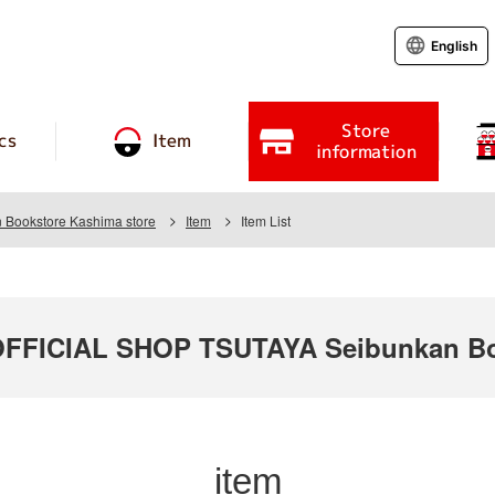
English
Store
cs
Item
information
Bookstore Kashima store
Item
Item List
FICIAL SHOP TSUTAYA Seibunkan Boo
item