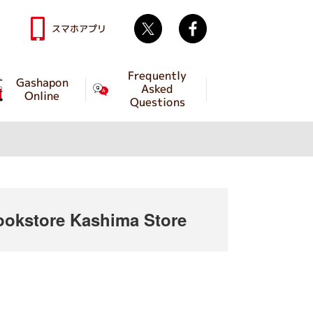
Twitter
facebook
スマホアプリ
Frequently
Gashapon
Asked
Online
Questions
kstore Kashima Store