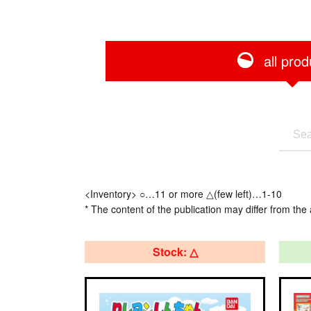
all prod
<Inventory> ○…11 or more △(few left)…1-10
* The content of the publication may differ from the 
Stock: △