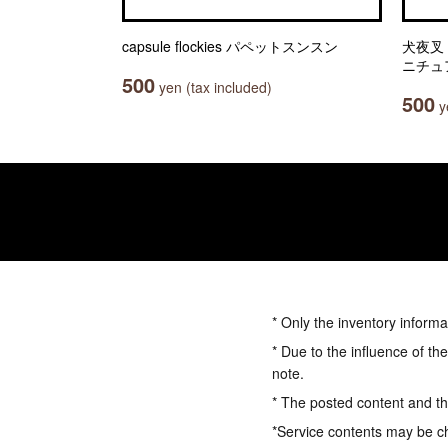
capsule flockies パペットスンスン
犬夜叉 
ニチュ
500
yen (tax included)
500
ye
* Only the inventory informa
* Due to the influence of th
note.
* The posted content and the
*Service contents may be c