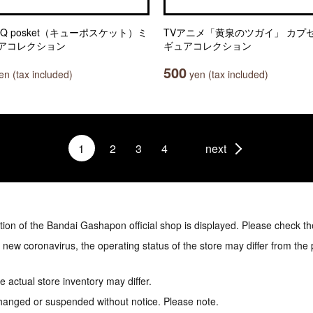
Q posket（キューポスケット）ミ
TVアニメ「黄泉のツガイ」 カプ
アコレクション
ギュアコレクション
500
n (tax included)
yen (tax included)
1
2
3
4
next
tion of the Bandai Gashapon official shop is displayed. Please check th
e new coronavirus, the operating status of the store may differ from the
 actual store inventory may differ.
hanged or suspended without notice. Please note.