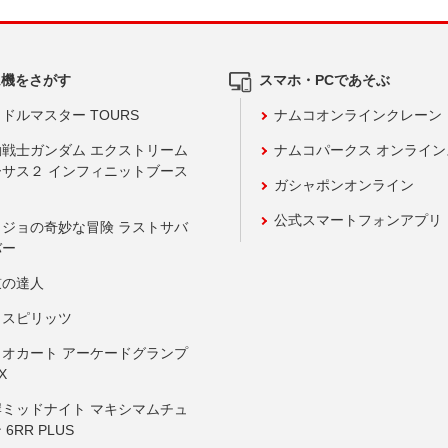
ム機をさがす
スマホ・PCであそぶ
ドルマスター TOURS
ナムコオンラインクレーン
動戦士ガンダム エクストリーム
ナムコパークス オンライ
ーサス２ インフィニットブース
ガシャポンオンライン
公式スマートフォンアプリ
ョジョの奇妙な冒険 ラストサバ
バー
鼓の達人
りスピリッツ
リオカート アーケードグランプ
X
岸ミッドナイト マキシマムチュ
 6RR PLUS