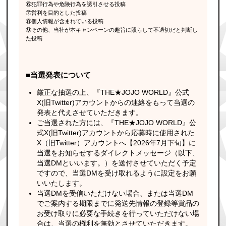
⑥犯罪行為や危険行為を誘引させる投稿
⑦営利を目的とした投稿
⑧個人情報が含まれている投稿
⑨その他、当社が本キャンペーンの趣旨に照らして不適切だと判断し
た投稿
■当選発表について
厳正な抽選の上、『THE★JOJO WORLD』公式
X(旧Twitter)アカウントからの連絡をもって当選の
発表と代えさせていただきます。
ご当選された方には、『THE★JOJO WORLD』公
式X(旧Twitter)アカウントから応募時に使用された
X（旧Twitter）アカウントへ【2026年7月下旬】に
当選をお知らせするダイレクトメッセージ（以下、
当選DMといいます。）を送付させていただく予定
ですので、当選DMを受け取れるように設定をお願
いいたします。
当選DMを受信いただけない場合、または当選DM
でご案内する期限までに発送先情報の登録等賞品の
お受け取りに必要な手続きを行っていただけない場
合は、当選の権利を無効とさせていただきます。