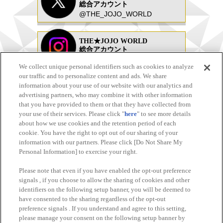
総合アカウント
@THE_JOJO_WORLD
THE★JOJO WORLD
総合アカウント
@the_jojoworld_
We collect unique personal identifiers such as cookies to analyze
our traffic and to personalize content and ads. We share
information about your use of our website with our analytics and
THE★JOJO WORLD TOKYO
advertising partners, who may combine it with other information
@JOJOWORLD_TOKYO
that you have provided to them or that they have collected from
your use of their services. Please click "
here
" to see more details
JOJO WORLD PORTAL SITE
about how we use cookies and the retention period of each
cookie. You have the right to opt out of our sharing of your
information with our partners. Please click [Do Not Share My
THE★JOJO WORLD OSAKA
Personal Information] to exercise your right.
Please note that even if you have enabled the opt-out preference
JOJO PORTAL SITE
signals , if you choose to allow the sharing of cookies and other
identifiers on the following setup banner, you will be deemed to
have consented to the sharing regardless of the opt-out
preference signals . If you understand and agree to this setting,
please manage your consent on the following setup banner by