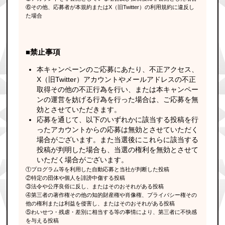
⑥その他、応募者が本規約またはX（旧Twitter）の利用規約に違反し
た場合
■禁止事項
本キャンペーンのご応募にあたり、不正アクセス、
X（旧Twitter）アカウントやメールアドレスの不正
取得その他の不正行為を行い、または本キャンペー
ンの運営を妨げる行為を行った場合は、ご応募を無
効とさせていただきます。
応募を通じて、以下のいずれかに該当する投稿を行
ったアカウントからの応募は無効とさせていただく
場合がございます。また当選後にこれらに該当する
投稿が判明した場合も、当選の権利を無効とさせて
いただく場合がございます。
①プログラム等を利用した自動応募と当社が判断した投稿
②特定の団体や個人を誹謗中傷する投稿
③法令や公序良俗に反し、またはそのおそれがある投稿
④第三者の著作権その他の知的財産権や肖像権、プライバシー権その
他の権利または利益を侵害し、またはそのおそれがある投稿
⑤わいせつ・残虐・差別に相当する等の事情により、第三者に不快感
を与える投稿