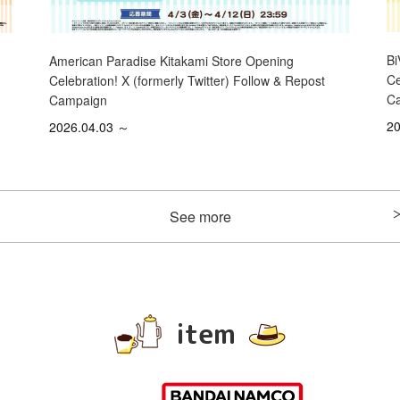
Bi
American Paradise Kitakami Store Opening
Ce
Celebration! X (formerly Twitter) Follow & Repost
C
Campaign
20
2026.04.03 ～
See more
item