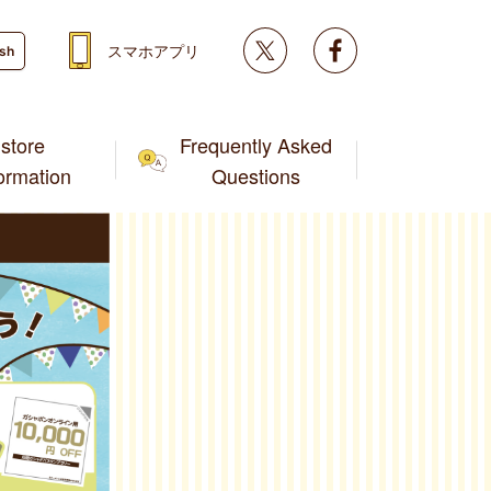
Twitter
facebook
スマホアプリ
ish
store
Frequently Asked
formation
Questions