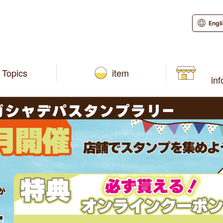
Engl
Topics
item
in