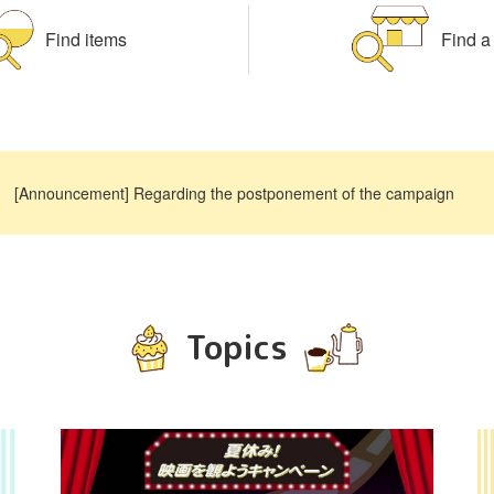
Find items
Find a
​ ​
[Announcement] Regarding the postponement of the campaign
Topics