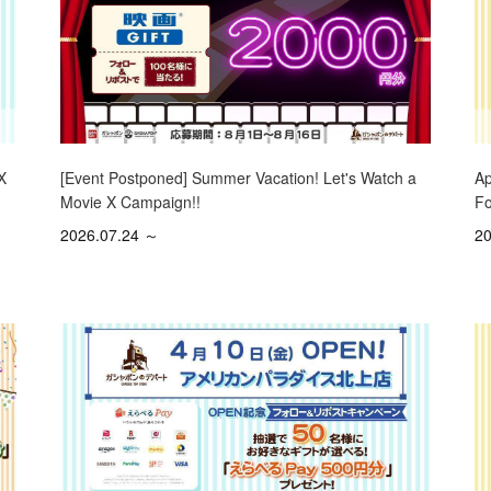
X
[Event Postponed] Summer Vacation! Let's Watch a
Ap
Movie X Campaign!!
Fo
2026.07.24 ～
20