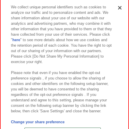
We collect unique personal identifiers such as cookies to
analyze our traffic and to personalize content and ads. We
イベント・キャンペーン
share information about your use of our website with our
analytics and advertising partners, who may combine it with
other information that you have provided to them or that they
have collected from your use of their services. Please click
"
here
" to see more details about how we use cookies and
関連会社
サステナビリティ
サイトポリシー
the retention period of each cookie. You have the right to opt
out of our sharing of your information with our partners.
プライバシーポリシー
ウェブアクセシビリティ方針と検証結果
Please click [Do Not Share My Personal Information] to
exercise your right.
お取引先さまとともに
食品のご提供について
カスタマーハラスメント対応方針
よくあるご質問・お問い合わせ
Please note that even if you have enabled the opt-out
preference signals , if you choose to allow the sharing of
cookies and other identifiers on the following setup banner,
you will be deemed to have consented to the sharing
regardless of the opt-out preference signals . If you
understand and agree to this setting, please manage your
consent on the following setup banner by clicking the link
below, then click 'Save Settings' and close the banner.
©Bandai Namco Amusement Inc.
©Bandai Namco Amusement Lab Inc.
Change your share preference
©Bandai Namco Experience Inc.