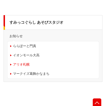
すみっコぐらし あそびスタジオ
お知らせ
ららぽーと門真
イオンモール大高
アリオ札幌
マークイズ葛飾かなまち
先