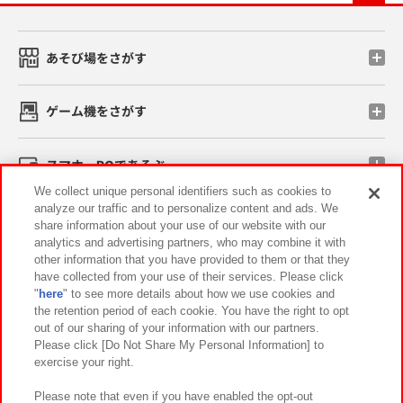
あそび場をさがす
ゲーム機をさがす
スマホ・PCであそぶ
We collect unique personal identifiers such as cookies to
analyze our traffic and to personalize content and ads. We
イベント・キャンペーン
share information about your use of our website with our
analytics and advertising partners, who may combine it with
other information that you have provided to them or that they
have collected from your use of their services. Please click
"
here
" to see more details about how we use cookies and
関連会社
サステナビリティ
サイトポリシー
the retention period of each cookie. You have the right to opt
out of our sharing of your information with our partners.
プライバシーポリシー
ウェブアクセシビリティ方針と検証結果
Please click [Do Not Share My Personal Information] to
exercise your right.
お取引先さまとともに
食品のご提供について
カスタマーハラスメント対応方針
よくあるご質問・お問い合わせ
Please note that even if you have enabled the opt-out