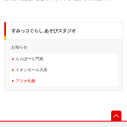
すみっコぐらし あそびスタジオ
お知らせ
ららぽーと門真
イオンモール大高
アリオ札幌
先