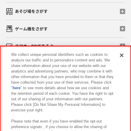
あそび場をさがす
ゲーム機をさがす
スマホ・PCであそぶ
We collect unique personal identifiers such as cookies to
analyze our traffic and to personalize content and ads. We
イベント・キャンペーン
share information about your use of our website with our
analytics and advertising partners, who may combine it with
other information that you have provided to them or that they
have collected from your use of their services. Please click
"
here
" to see more details about how we use cookies and
関連会社
サステナビリティ
サイトポリシー
the retention period of each cookie. You have the right to opt
out of our sharing of your information with our partners.
プライバシーポリシー
ウェブアクセシビリティ方針と検証結果
Please click [Do Not Share My Personal Information] to
exercise your right.
お取引先さまとともに
食品のご提供について
カスタマーハラスメント対応方針
よくあるご質問・お問い合わせ
Please note that even if you have enabled the opt-out
preference signals , if you choose to allow the sharing of