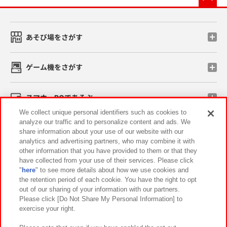
あそび場をさがす
ゲーム機をさがす
スマホ・PCであそぶ
We collect unique personal identifiers such as cookies to
analyze our traffic and to personalize content and ads. We
イベント・キャンペーン
share information about your use of our website with our
analytics and advertising partners, who may combine it with
other information that you have provided to them or that they
have collected from your use of their services. Please click
"
here
" to see more details about how we use cookies and
関連会社
サステナビリティ
サイトポリシー
the retention period of each cookie. You have the right to opt
out of our sharing of your information with our partners.
プライバシーポリシー
ウェブアクセシビリティ方針と検証結果
Please click [Do Not Share My Personal Information] to
exercise your right.
お取引先さまとともに
食品のご提供について
カスタマーハラスメント対応方針
よくあるご質問・お問い合わせ