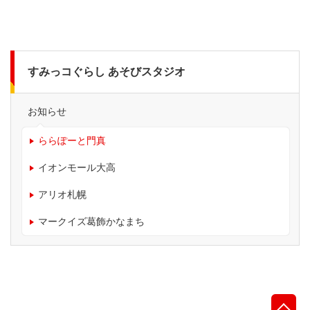
すみっコぐらし あそびスタジオ
お知らせ
ららぽーと門真
イオンモール大高
アリオ札幌
マークイズ葛飾かなまち
先