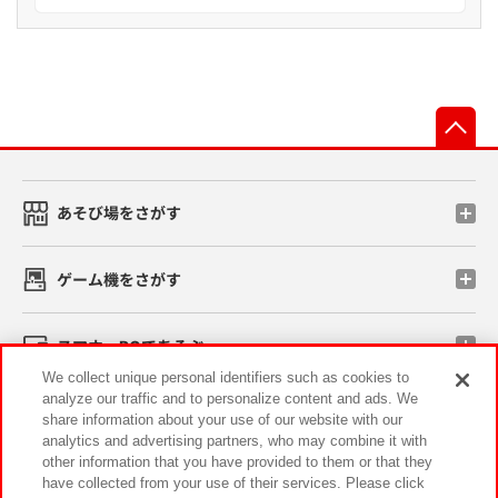
先
あそび場をさがす
ゲーム機をさがす
スマホ・PCであそぶ
We collect unique personal identifiers such as cookies to
analyze our traffic and to personalize content and ads. We
イベント・キャンペーン
share information about your use of our website with our
analytics and advertising partners, who may combine it with
other information that you have provided to them or that they
have collected from your use of their services. Please click