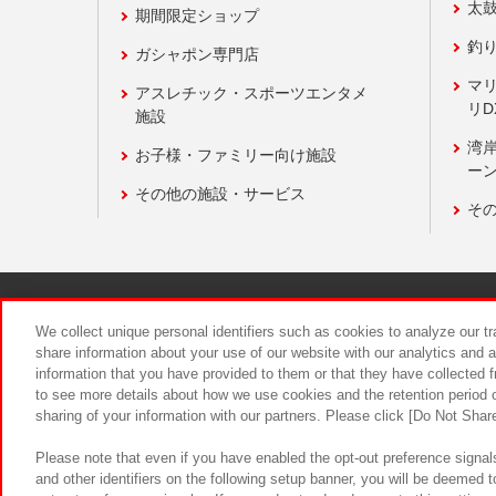
太
期間限定ショップ
釣
ガシャポン専門店
マ
アスレチック・スポーツエンタメ
リD
施設
湾
お子様・ファミリー向け施設
ーン
その他の施設・サービス
そ
関連会社
サステナビリティ
We collect unique personal identifiers such as cookies to analyze our t
share information about your use of our website with our analytics and 
information that you have provided to them or that they have collected f
食品のご提
to see more details about how we use cookies and the retention period o
sharing of your information with our partners. Please click [Do Not Shar
Please note that even if you have enabled the opt-out preference signals
and other identifiers on the following setup banner, you will be deemed 