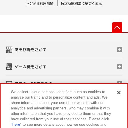
トンデミ利用規約
特定商取引法に基づく表示
先
あそび場をさがす
ゲーム機をさがす
スマホ・PCであそぶ
We collect unique personal identifiers such as cookies to
analyze our traffic and to personalize content and ads. We
イベント・キャンペーン
share information about your use of our website with our
analytics and advertising partners, who may combine it with
other information that you have provided to them or that they
have collected from your use of their services. Please click
"
here
" to see more details about how we use cookies and
関連会社
サステナビリティ
サイトポリシー