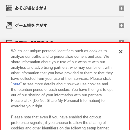
あそび場をさがす
ゲーム機をさがす
スマホ・PCであそぶ
We collect unique personal identifiers such as cookies to
analyze our traffic and to personalize content and ads. We
イベント・キャンペーン
share information about your use of our website with our
analytics and advertising partners, who may combine it with
other information that you have provided to them or that they
have collected from your use of their services. Please click
"
here
" to see more details about how we use cookies and
関連会社
サステナビリティ
サイトポリシー
the retention period of each cookie. You have the right to opt
out of our sharing of your information with our partners.
プライバシーポリシー
ウェブアクセシビリティ方針と検証結果
Please click [Do Not Share My Personal Information] to
exercise your right.
お取引先さまとともに
食品のご提供について
カスタマーハラスメント対応方針
よくあるご質問・お問い合わせ
Please note that even if you have enabled the opt-out
preference signals , if you choose to allow the sharing of
cookies and other identifiers on the following setup banner,