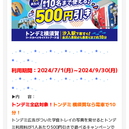
.・
*
・.・
*
・.・
*
・.・
*
・.・
*
・.・
*
・.・
*
・.・
*
・.
利用期間：2024/7/1(月)～2024/9/30(月)
.・
*
・.・
*
・.・
*
・.・
*
・.・
*
・.・
*
・.・
*
・.・
*
・.
▶内 容：
トンデミ全店対象！
トンデミ
横須賀なら電車で10
分！
トンデミ広告がついた学食トレイの写真を見せるとトンデ
ミ利用料が1人あたり500円引きで遊べるキャンペーンで