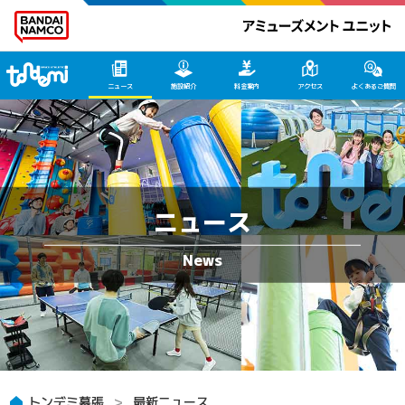
トンデミ幕張 HOME
ニュース
施設紹介
料金案内
アクセス
よくあるご質問
ニュース
トンデミ幕張
最新ニュース