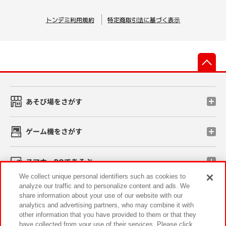
トンデミ利用規約
特定商取引法に基づく表示
先
あそび場をさがす
ゲーム機をさがす
スマホ・PCであそぶ
We collect unique personal identifiers such as cookies to
analyze our traffic and to personalize content and ads. We
イベント・キャンペーン
share information about your use of our website with our
analytics and advertising partners, who may combine it with
other information that you have provided to them or that they
have collected from your use of their services. Please click