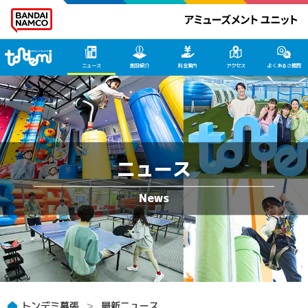
トンデミ幕張 HOME
ニュース
施設紹介
料金案内
アクセス
よくあるご質問
ニュース
トンデミ幕張
最新ニュース