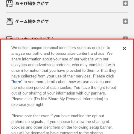
あそび場をさがす
ゲーム機をさがす
スマホ・PCであそぶ
We collect unique personal identifiers such as cookies to
analyze our traffic and to personalize content and ads. We
イベント・キャンペーン
share information about your use of our website with our
analytics and advertising partners, who may combine it with
other information that you have provided to them or that they
have collected from your use of their services. Please click
"
here
" to see more details about how we use cookies and
関連会社
サステナビリティ
サイトポリシー
the retention period of each cookie. You have the right to opt
out of our sharing of your information with our partners.
プライバシーポリシー
ウェブアクセシビリティ方針と検証結果
Please click [Do Not Share My Personal Information] to
exercise your right.
お取引先さまとともに
食品のご提供について
カスタマーハラスメント対応方針
よくあるご質問・お問い合わせ
Please note that even if you have enabled the opt-out
preference signals , if you choose to allow the sharing of
cookies and other identifiers on the following setup banner,
you will be deemed to have consented to the sharing