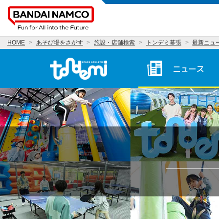
HOME
あそび場をさがす
施設・店舗検索
トンデミ幕張
最新ニュ
トンデミ幕張 HOME
ニュース