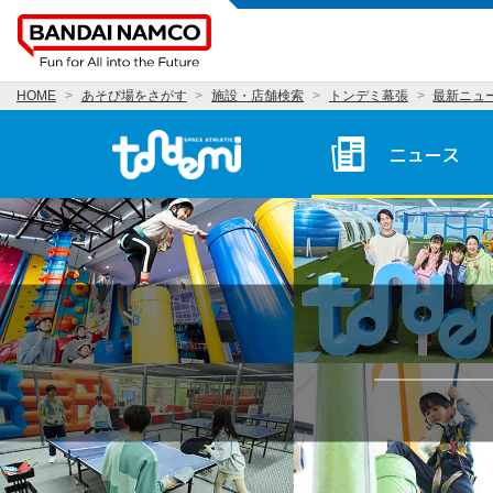
HOME
あそび場をさがす
施設・店舗検索
トンデミ幕張
最新ニュ
トンデミ幕張 HOME
ニュース