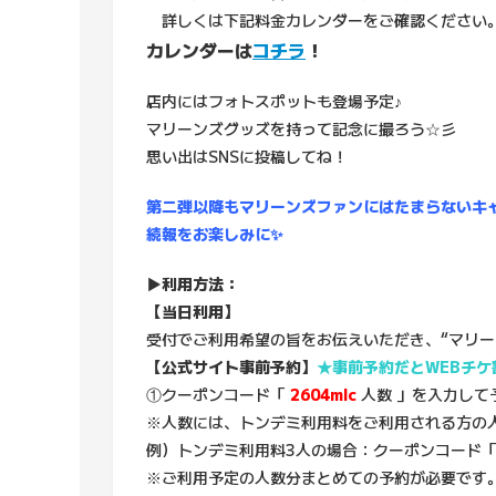
詳しくは下記料金カレンダーをご確認ください
カレンダーは
コチラ
！
店内にはフォトスポットも登場予定♪
マリーンズグッズを持って記念に撮ろう☆彡
思い出はSNSに投稿してね！
第二弾以降もマリーンズファンにはたまらないキ
続報をお楽しみに✨
▶利用方法：
【当日利用】
受付でご利用希望の旨をお伝えいただき、“マリー
【公式サイト事前予約】
★事前予約だとWEBチケ
①クーポンコード「
2604mlc
人数 」を入力して
※人数には、トンデミ利用料をご利用される方の
例）トンデミ利用料3人の場合：クーポンコード
※ご利用予定の人数分まとめての予約が必要です