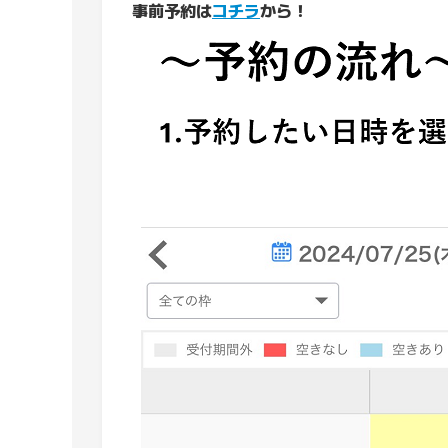
事前予約は
コチラ
から！