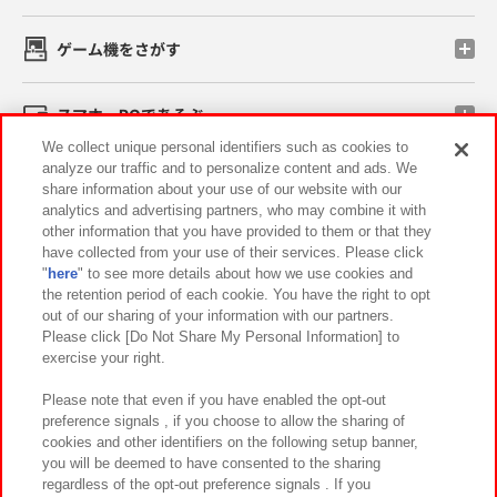
ゲーム機をさがす
スマホ・PCであそぶ
We collect unique personal identifiers such as cookies to
analyze our traffic and to personalize content and ads. We
イベント・キャンペーン
share information about your use of our website with our
analytics and advertising partners, who may combine it with
other information that you have provided to them or that they
have collected from your use of their services. Please click
"
here
" to see more details about how we use cookies and
関連会社
サステナビリティ
サイトポリシー
the retention period of each cookie. You have the right to opt
out of our sharing of your information with our partners.
プライバシーポリシー
ウェブアクセシビリティ方針と検証結果
Please click [Do Not Share My Personal Information] to
exercise your right.
お取引先さまとともに
食品のご提供について
カスタマーハラスメント対応方針
よくあるご質問・お問い合わせ
Please note that even if you have enabled the opt-out
preference signals , if you choose to allow the sharing of
cookies and other identifiers on the following setup banner,
you will be deemed to have consented to the sharing
regardless of the opt-out preference signals . If you