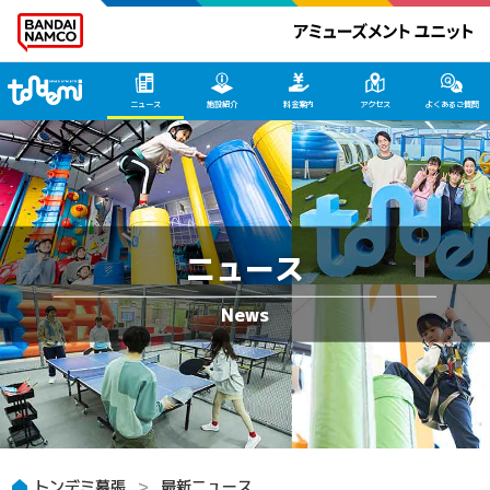
トンデミ幕張 HOME
ニュース
施設紹介
料金案内
アクセス
よくあるご質問
ニュース
トンデミ幕張
最新ニュース