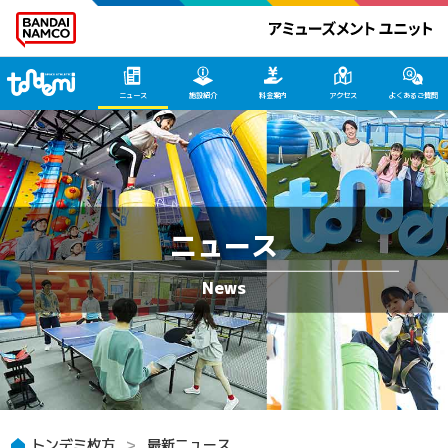
トンデミ枚方 HOME
ニュース
施設紹介
料金案内
アクセス
よくあるご質問
ニュース
トンデミ枚方
最新ニュース