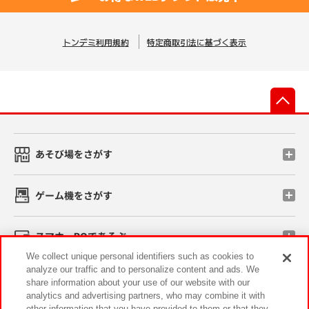
トンデミ利用規約
特定商取引法に基づく表示
先
あそび場をさがす
ゲーム機をさがす
スマホ・PCであそぶ
We collect unique personal identifiers such as cookies to
analyze our traffic and to personalize content and ads. We
イベント・キャンペーン
share information about your use of our website with our
analytics and advertising partners, who may combine it with
other information that you have provided to them or that they