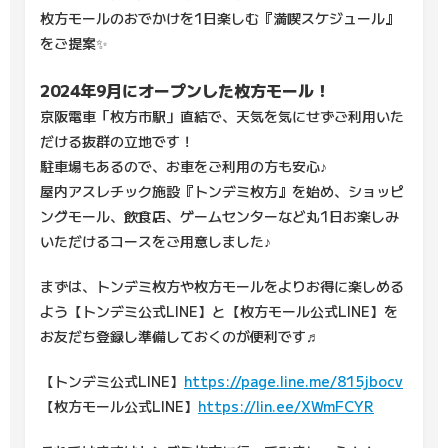
枚方モールのおでかけを1日楽しむ『満喫スケジュール』
をご提案✨
2024年9月にオープンした枚方モール！
京阪電車「枚方市駅」直結で、天気を気にせずご利用いた
だける抜群の立地です！
駐車場もあるので、お車をご利用の方も安心♪
屋内アスレチック施設『トンデミ枚方』を始め、ショッピ
ングモール、飲食店、ゲームセンターなど丸1日お楽しみ
いただけるコースをご用意しました♪
まずは、トンデミ枚方や枚方モールをよりお得に楽しめる
よう【トンデミ公式LINE】と【枚方モール公式LINE】を
お友だち登録し準備しておくのが便利です♬
【トンデミ公式LINE】
https://page.line.me/815jbocv
【枚方モール公式LINE】
https://lin.ee/XWmFCYR