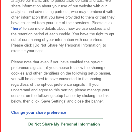
analyze our traffic and to personalize content and ads. We
イベント・キャンペーン
share information about your use of our website with our
analytics and advertising partners, who may combine it with
other information that you have provided to them or that they
have collected from your use of their services. Please click
"
here
" to see more details about how we use cookies and
関連会社
サステナビリティ
サイトポリシー
the retention period of each cookie. You have the right to opt
out of our sharing of your information with our partners.
プライバシーポリシー
ウェブアクセシビリティ方針と検証結果
Please click [Do Not Share My Personal Information] to
exercise your right.
お取引先さまとともに
食品のご提供について
カスタマーハラスメント対応方針
よくあるご質問・お問い合わせ
Please note that even if you have enabled the opt-out
preference signals , if you choose to allow the sharing of
cookies and other identifiers on the following setup banner,
you will be deemed to have consented to the sharing
regardless of the opt-out preference signals . If you
understand and agree to this setting, please manage your
consent on the following setup banner by clicking the link
below, then click 'Save Settings' and close the banner.
©Bandai Namco Amusement Inc.
©Bandai Namco Amusement Lab Inc.
Change your share preference
©Bandai Namco Experience Inc.
©HANAYASHIKI Co., Ltd. All Rights Reserved.
Do Not Share My Personal Information
お得なWEBチケット販売中