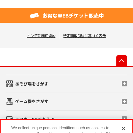
お得なWEBチケット販売中
トンデミ利用規約
特定商取引法に基づく表示
先
あそび場をさがす
ゲーム機をさがす
スマホ・PCであそぶ
We collect unique personal identifiers such as cookies to