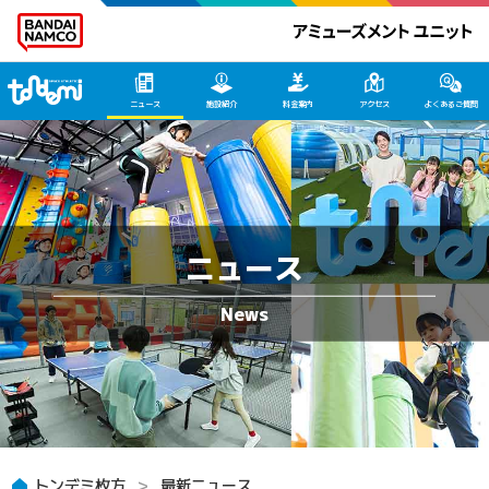
トンデミ枚方 HOME
ニュース
施設紹介
料金案内
アクセス
よくあるご質問
ニュース
トンデミ枚方
最新ニュース