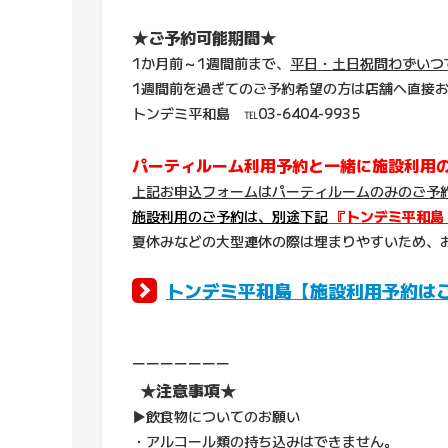
★ご予約可能期間★
1か月前～1週間前まで、
平日・土日祝問わずいつ
1週間前を過ぎてのご予約希望の方は店舗へ直接
トンデミ平和島 ℡03-6404-9935
パーティルーム利用予約と一緒に施設利用
上記お申込フォームはパーティルームのみのご予
施設利用のご予約は、別途下記
『トンデミ平和島
夏休みなどの大型連休の際は埋まりやすいため、
トンデミ平和島【施設利用予約は
ーーーーーーー
★注意事項★
▶飲食物についてのお願い
・アルコール類の持ち込みはできません。