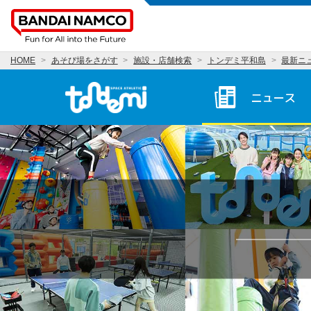
HOME
あそび場をさがす
施設・店舗検索
トンデミ平和島
最新ニ
トンデミ平和島 HOME
ニュース